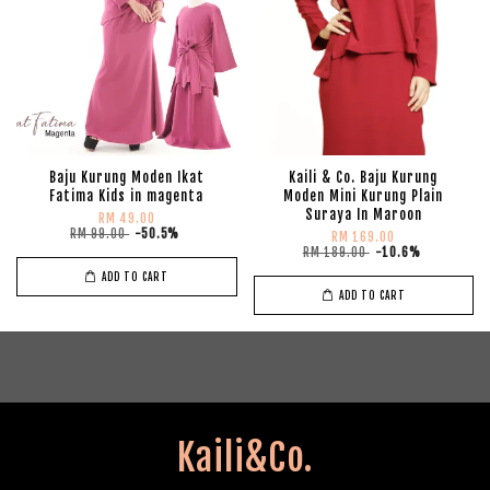
Baju Kurung Moden Ikat
Kaili & Co. Baju Kurung
Fatima Kids in magenta
Moden Mini Kurung Plain
Suraya In Maroon
RM 49.00
RM 99.00
-50.5%
RM 169.00
RM 189.00
-10.6%
ADD TO CART
ADD TO CART
Kaili&Co.