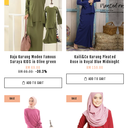
Baju Kurung Moden Famous
Kaili&Co Kurung Pleated
Suraya KIDS in Olive green
Rose in Royal Blue Midninght
RM 69.00
RM 159.00
RM 99.00
-30.3%
ADD TO CART
ADD TO CART
SALE
SALE