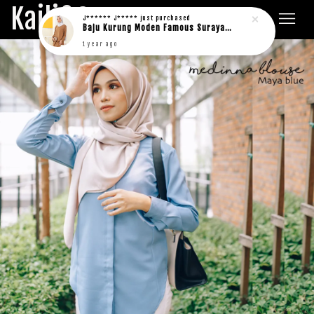
Kaili&Co.
J****** J*****
just purchased
Baju Kurung Moden Famous Suraya in rich brown
1 year ago