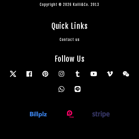
Copyright © 2026 Kaili&Co. 2013
Quick Links
Contact us
Follow Us
Twitter
Facebook
Pinterest
Instagram
Tumblr
YouTube
Vimeo
Wec
Whatsapp
Line